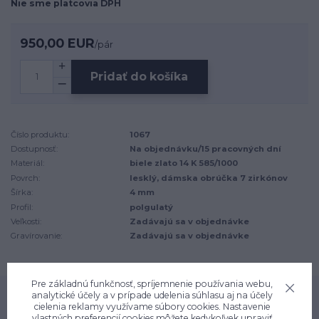
Nie sme platcovia DPH
950,00 EUR
/
pár
Pridať do košíka
Číslo produktu:
1067
Dostupnosť:
Na objednávku/15 pracovných dní
Materiál:
biele zlato 14 K 585/1000
Povrch:
lesklý, dámska obrúčka 7 zirkónov
Šírka:
4 mm
Profil:
polgulatý
Veľkosti:
Zadávajú sa v objednávke
Gravírovanie:
Zadávajú sa v objednávke
Pre základnú funkčnosť, spríjemnenie používania webu,
analytické účely a v prípade udelenia súhlasu aj na účely
cielenia reklamy využívame súbory cookies. Nastavenie
Kvalitné materiály
vlastných preferencií cookies môžete kedykoľvek upraviť