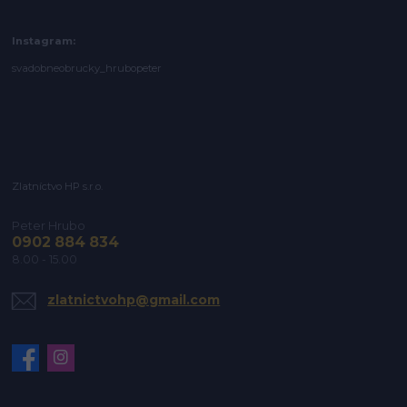
Instagram:
svadobneobrucky_hrubopeter
Zlatníctvo HP s.r.o.
Peter Hrubo
0902 884 834
8.00 - 15.00
zlatnictvohp@gmail.com