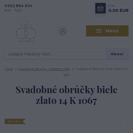
0902 884 834
0
ks
0,00 EUR
8.00 - 15.00
Menu
Hľadať
Úvod
Svadobné obrúčky z bieleho zlata
Svadobné obrúčky biele zlato 14 K
1067
Svadobné obrúčky biele
zlato 14 K 1067
Novinka