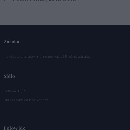
Záruka
Na všetky produkty máme pre Vás až 5 ročnú záruku.
Sídlo
Bottova 861/59
018 41 Dubnica nad Váhom
Folow Me