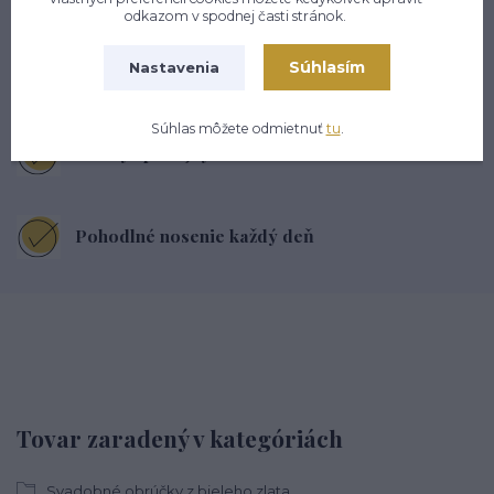
odkazom v spodnej časti stránok.
Súhlasím
Nastavenia
Na trhu od roku 2006
Súhlas môžete odmietnuť
tu
.
Stovky spokojných zákazníkov
Pohodlné nosenie každý deň
Tovar zaradený v kategóriách
Svadobné obrúčky z bieleho zlata