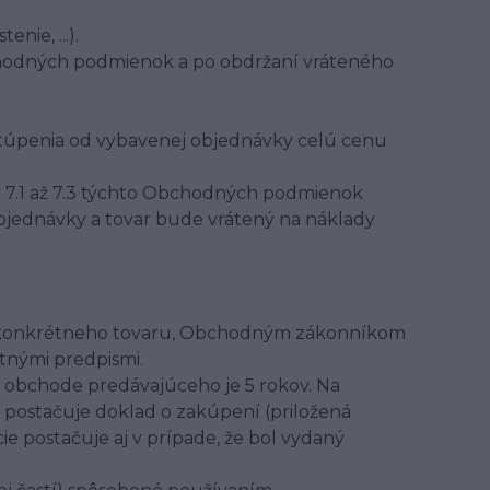
nie, ...).
bchodných podmienok a po obdržaní vráteného
stúpenia od vybavenej objednávky celú cenu
v 7.1 až 7.3 týchto Obchodných podmienok
jednávky a tovar bude vrátený na náklady
mi konkrétneho tovaru, Obchodným zákonníkom
tnými predpismi.
 obchode predávajúceho je 5 rokov. Na
 postačuje doklad o zakúpení (priložená
e postačuje aj v prípade, že bol vydaný