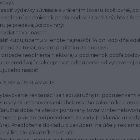
ravy),
hradiť výdavky súvisiace s vrátením tovaru (poštovné, poiste
Po splnení podmienok podľa bodov 7.1 až 7.3 týchto O
ru je predávajúci povinný:
revziať tovar naspäť,
rátiť kupujúcemu v lehote najneskôr 14 dní odo dňa od
atenú za tovar, okrem poplatku za dopravu.
V prípade nesplnenia niektorej z podmienok podľa bodo
de predávajúci akceptovať odstúpenie od vybavenej ob
júceho naspäť.
ZÁRUKY A REKLAMÁCIE
Vybavovanie reklamácií sa riadi záručnými podmienka
íslušnými ustanoveniami Občianskeho zákonníka a osobi
Záručná doba na všetok ponúkaný tovar v internetovom
tnenie práv zo zodpovednosti za vady (reklamáciu) vždy
úra). Predloženie dokladu o zakúpení na účely reklamáci
čný list, ale zákazník ho stratil.