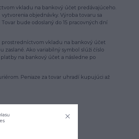
níctvom vkladu na bankový účet predávajúceho.
vytvorenia objednávky. Výroba tovaru sa
. Tovar bude odoslaný do 15 pracovných dní
ba prostredníctvom vkladu na bankový účet
aslané. Ako variabilný symbol slúži číslo
 platby na bankový účet a následne po
uriérom. Peniaze za tovar uhradí kupujúci až
hlasu
u spolu s tovarom.
ies