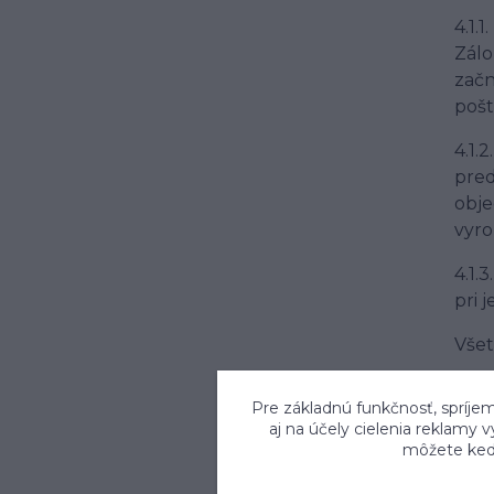
4.1.
Zálo
začn
pošt
4.1.
pred
obje
vyro
4.1.
pri 
Všet
4.2 
Pre základnú funkčnosť, spríjem
4.3 
aj na účely cielenia reklamy 
môžete kedy
5. 