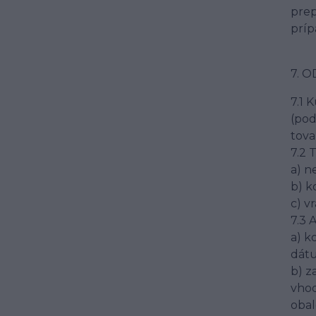
prep
príp
7. 
7.1 
(pod
tova
7.2 
a) n
b) k
c) v
7.3 
a) k
dátu
b) z
vhod
obal