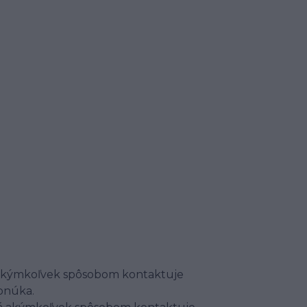
rá akýmkoľvek spôsobom kontaktuje
onúka.