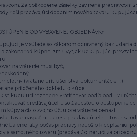
ravcom. Za poškodenie zásielky zavinené prepravcom 
ady rieši predávajúci dodaním nového tovaru kupujúce
ODSTÚPENIE OD VYBAVENEJ OBJEDNÁVKY
Kupujúci je v súlade so zákonom oprávnený bez udania
ľa zákona "od kúpnej zmluvy", ak už kupujúci prevzal t
ru.
Tovar na vrátenie musí byť:,
epoškodený,
ompletný (vrátane príslušenstva, dokumentácie, ...),
rátane priloženého dokladu o kúpe.
Ak sa kupujúci rozhodne vrátiť tovar podľa bodu 7.1 tý
ontaktovať predávajúceho so žiadosťou o odstúpenie od 
m kúpy a číslo svojho účtu pre vrátenie peňazí,
aslať tovar naspäť na adresu predávajúceho - tovar sa o
né balenie, aby počas prepravy nedošlo k popísaniu, 
ov a samotného tovaru (predávajúci neručí za prípadnú