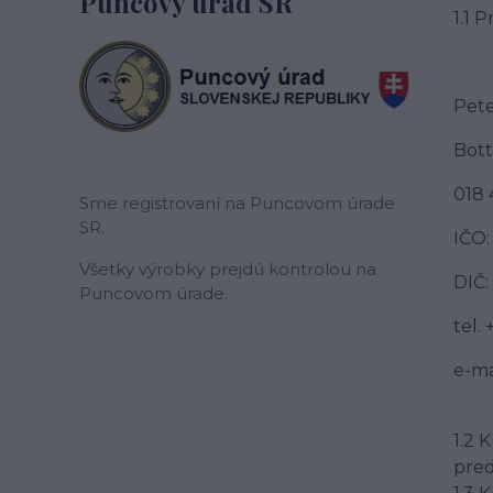
Puncový úrad SR
1.1 
Pet
Bott
018 
Sme registrovaní na Puncovom úrade
SR.
IČO:
Všetky výrobky prejdú kontrolou na
DIČ:
Puncovom úrade.
tel.
e-ma
1.2 
pred