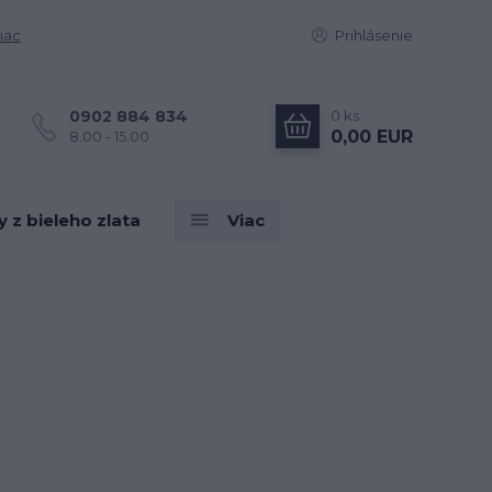
iac
Prihlásenie
0
ks
0902 884 834
0,00 EUR
8.00 - 15.00
z bieleho zlata
Viac