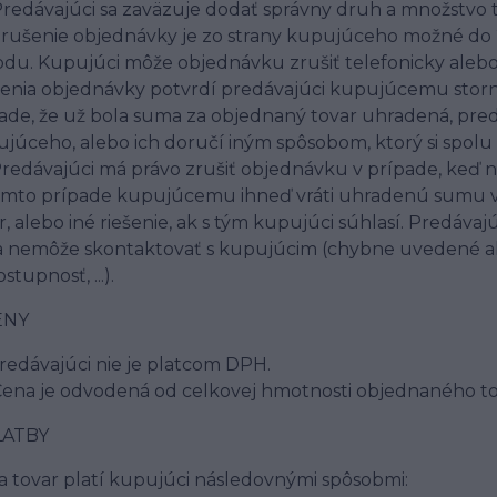
Predávajúci sa zaväzuje dodať správny druh a množstvo
Zrušenie objednávky je zo strany kupujúceho možné do
du. Kupujúci môže objednávku zrušiť telefonicky aleb
enia objednávky potvrdí predávajúci kupujúcemu storn
ade, že už bola suma za objednaný tovar uhradená, pred
júceho, alebo ich doručí iným spôsobom, ktorý si spol
Predávajúci má právo zrušiť objednávku v prípade, keď n
mto prípade kupujúcemu ihneď vráti uhradenú sumu v
r, alebo iné riešenie, ak s tým kupujúci súhlasí. Predáva
a nemôže skontaktovať s kupujúcim (chybne uvedené 
stupnosť, ...).
ENY
Predávajúci nie je platcom DPH.
Cena je odvodená od celkovej hmotnosti objednaného to
LATBY
Za tovar platí kupujúci následovnými spôsobmi: