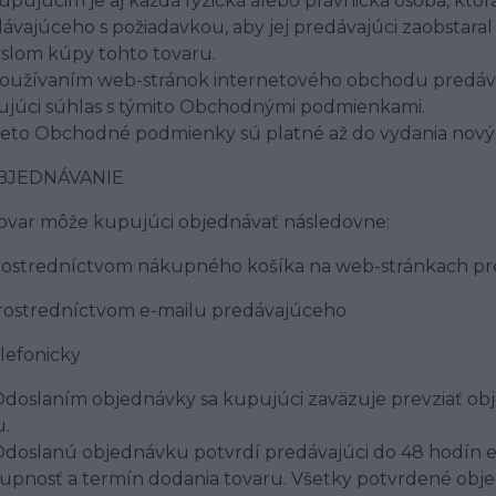
Kupujúcim je aj každá fyzická alebo právnická osoba, k
ávajúceho s požiadavkou, aby jej predávajúci zaobstaral
lom kúpy tohto tovaru.
Používaním web-stránok internetového obchodu predá
júci súhlas s týmito Obchodnými podmienkami.
Tieto Obchodné podmienky sú platné až do vydania no
OBJEDNÁVANIE
Tovar môže kupujúci objednávať následovne:
rostredníctvom nákupného košíka na web-stránkach pr
rostredníctvom e-mailu predávajúceho
elefonicky
Odoslaním objednávky sa kupujúci zaväzuje prevziať obj
.
Odoslanú objednávku potvrdí predávajúci do 48 hodín
upnosť a termín dodania tovaru. Všetky potvrdené obj