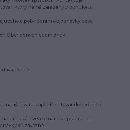
torá akýmkoľvek spôsobom kontaktuje
 tovar, ktorý nemá zaradený v ponuke, s
vajúceho a potvrdením objednávky dáva
vých Obchodných podmienok.
edávajúceho,
ednaný tovar a zaplatiť za tovar dohodnutú
 emailom a zároveň oznámi kupujúcemu
ednávky sú záväzné!