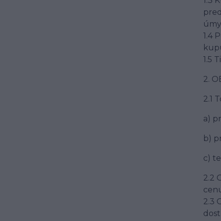
1.3 
pred
úmys
1.4 
kupu
1.5 
2. 
2.1 
a) p
b) p
c) t
2.2 
cenu
2.3 
dost