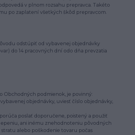
zodpovedá v plnom rozsahu prepravca. Takéto
mu po zaplatení všetkých škôd prepravcom.
 dôvodu odstúpiť od vybavenej objednávky
ovar) do 14 pracovných dní odo dňa prevzatia
chto Obchodných podmienok, je povinný:
vybavenej objednávky, uviesť číslo objednávky,
dporúča poslať doporučene, poistený a použiť
polepeniu, ani inému znehodnoteniu pôvodných
 stratu alebo poškodenie tovaru počas