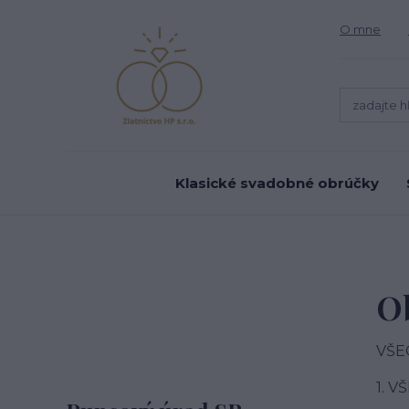
O mne
Klasické svadobné obrúčky
O
VŠE
1. 