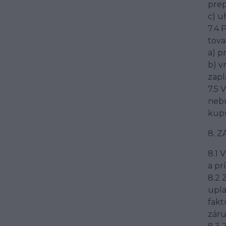
prep
c) u
7.4 
tova
a) p
b) v
zapl
7.5 
nebu
kupu
8. 
8.1 
a pr
8.2 
upla
fakt
záru