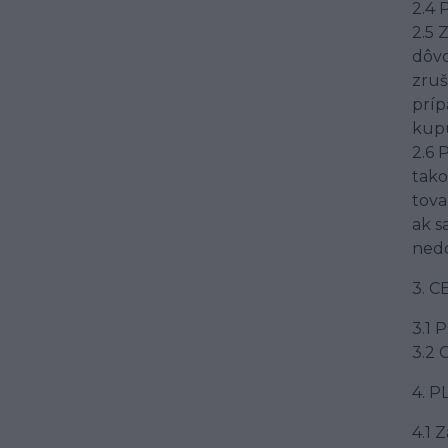
2.4 
2.5 
dôvo
zruš
príp
kupu
2.6 
tako
tova
ak s
nedo
3. C
3.1 
3.2 
4. P
4.1 