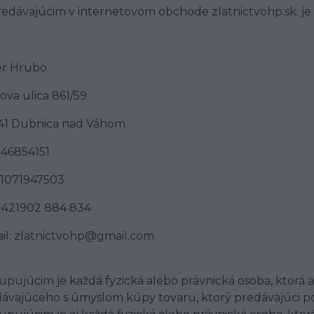
Predávajúcim v internetovom obchode zlatnictvohp.sk. je
er Hrubo
ova ulica 861/59
41 Dubnica nad Váhom.
 46854151
 1071947503
 +421902 884 834
il: zlatnictvohp@gmail.com
Kupujúcim je každá fyzická alebo právnická osoba, kto
ávajúceho s úmyslom kúpy tovaru, ktorý predávajúci p