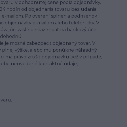
 tovaru v dohodnutej cene podľa objednávky.
 24 hodín od objednania tovaru bez udania
o e-mailom. Po overení splnenia podmienok
o objednávky e-mailom alebo telefonicky. V
ávajúci zašle peniaze späť na bankový účet
u dohodnú.
ie je možné zabezpečiť objednaný tovar. V
 plnej výške, alebo mu ponúkne náhradný
júci má právo zrušiť objednávku tiež v prípade,
alebo neuvedené kontaktné údaje,
varu.