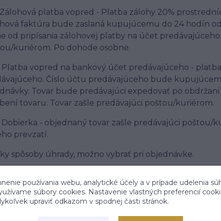
1. Zálohová platba vopred - Platba zálohy 20% prostred
hová faktúra bude zaslaná kupujúcemu do 24 hodín od 
e od pripísania zálohovej platby na účet predávajúceho
ou/kuriérom. Po dohode osobne.
2. Platba vopred na bankový účet predávajúceho - plat
ávajúceho. Číslo účtu predávajúceho bude kupujúcemu z
dnávky. Tovar bude predávajúci expedovať po obdržaní
bení tovaru. Tovar zašle predávajúci poštou/kuriérom.
3. Dobierka - objednaný tovar zašle predávajúci poštou/k
jeho prevzatí.
ky spôsoby úhrady, možno vybrať pri objednávke.
Platba je možná iba v EUR.
nenie používania webu, analytické účely a v prípade udelenia sú
Daňový doklad (faktúru) posiela predávajúci kupujúcem
využívame súbory cookies. Nastavenie vlastných preferencií cook
koľvek upraviť odkazom v spodnej časti stránok.
DODACIE PODMIENKY