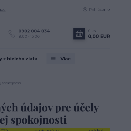
iac
Prihlásenie
0
ks
0902 884 834
0,00 EUR
8.00 - 15.00
z bieleho zlata
Viac
 spokojnosti
ých údajov pre účely
ej spokojnosti
 IČO ………………., zapísaná v ………………… , oddiel …,