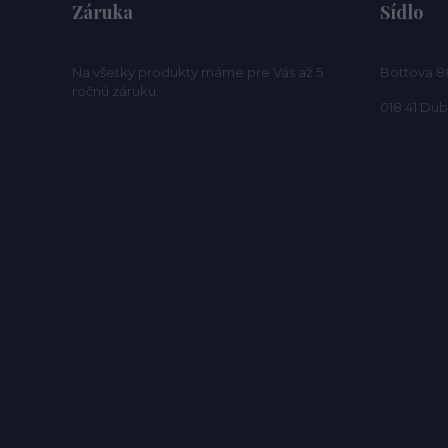
Záruka
Sídlo
Na všetky produkty máme pre Vás až 5
Bottova 8
ročnú záruku.
018 41 Du