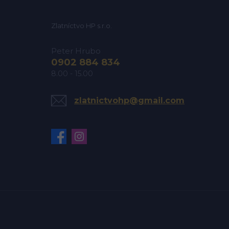
Zlatníctvo HP s.r.o.
Peter Hrubo
0902 884 834
8.00 - 15.00
zlatnictvohp@gmail.com