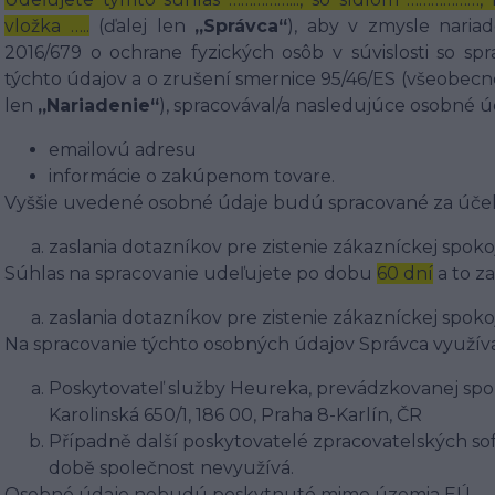
vložka …..
(ďalej len
„Správca“
), aby v zmysle naria
2016/679 o ochrane fyzických osôb v súvislosti so 
týchto údajov a o zrušení smernice 95/46/ES (všeobecn
len
„Nariadenie“
), spracovával/a nasledujúce osobné ú
emailovú adresu
informácie o zakúpenom tovare.
Vyššie uvedené osobné údaje budú spracované za úče
zaslania dotazníkov pre zistenie zákazníckej spoko
Súhlas na spracovanie udeľujete po dobu
60 dní
a to z
zaslania dotazníkov pre zistenie zákazníckej spoko
Na spracovanie týchto osobných údajov Správca využíva
Poskytovateľ služby Heureka, prevádzkovanej spol
Karolinská 650/1, 186 00, Praha 8-Karlín, ČR
Případně další poskytovatelé zpracovatelských soft
době společnost nevyužívá.
Osobné údaje nebudú poskytnuté mimo územia EÚ.