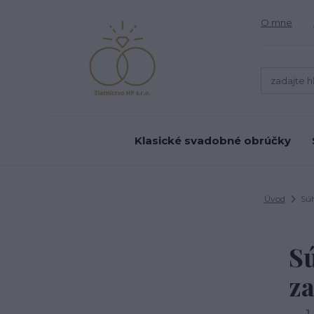
O mne
Klasické svadobné obrúčky
Úvod
Súh
Sú
za