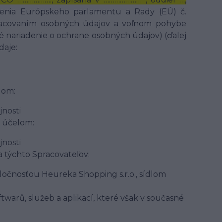
denia Európskeho parlamentu a Rady (EÚ) č.
spracovaním osobných údajov a voľnom pohybe
é nariadenie o ochrane osobných údajov) (ďalej
daje:
lom:
jnosti
a účelom:
jnosti
 týchto Spracovateľov:
očnosťou Heureka Shopping s.r.o., sídlom
warů, služeb a aplikací, které však v současné