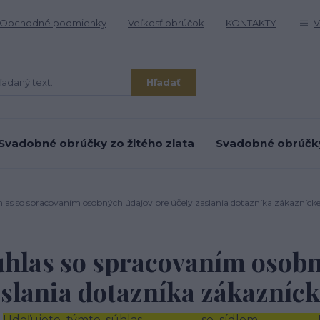
Obchodné podmienky
Veľkosť obrúčok
KONTAKTY
V
Hľadať
Svadobné obrúčky zo žltého zlata
Svadobné obrúčky 
las so spracovaním osobných údajov pre účely zaslania dotazníka zákazníckej
hlas so spracovaním osobn
slania dotazníka zákazníck
Udeľujete týmto súhlas ……………..., so sídlom ………………,