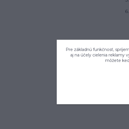
Pre základnú funkčnosť, spríjem
aj na účely cielenia reklamy 
môžete kedy