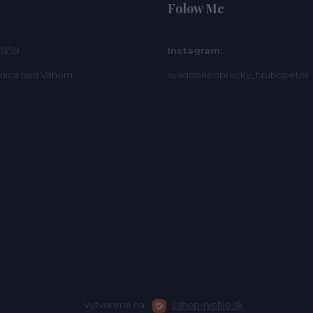
Folow Me
61/59
Instagram:
bnica nad Váhom
svadobneobrucky_hrubopeter
Vytvorené na
Eshop-rychlo.sk