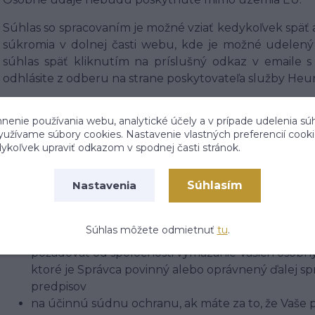
Súhlas so spracovaním je možné vziať kedykoľvek späť 
súkromia v dolnej časti webu, kde je možné udelený 
súhlas späť kliknutím na príslušný odkaz v emaile 
odhlásite z odberu na strane poskytovateľa služby Heu
Vezmite prosíme na vedomie, že podľa Nariadenia máte 
nenie používania webu, analytické účely a v prípade udelenia sú
využívame súbory cookies. Nastavenie vlastných preferencií cook
vziať súhlas so spracovaním osobných údajov kedyk
koľvek upraviť odkazom v spodnej časti stránok.
následok ukončenie zasielania dotazníka spokojno
požadovať od Správcu informáciu, aké Vaše osobn
Súhlasím
vyžiadať si u Správcu prístup k Vašim spracováva
Nastavenia
u automatizovane spracovaných osobných údajov n
nechať Vaše spracovávané osobné údaje aktualizo
Súhlas môžete odmietnuť
tu
.
spracovania
požadovať od spoločnosti vymazanie Vašich osobný
ktoré je Správca povinný alebo oprávnený ďalej s
predpisov
na účinnú súdnu ochranu, ak máte za to, že Vaše p