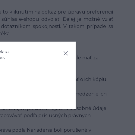
a to kliknutím na odkaz pre úpravu preferencií
súhlas e-shopu odvolať. Ďalej je možné vziať
s dotazníkom spokojnosti. V takom prípade sa
réka.
právo:
hlasu
ies
oľvek späť, toto späť vzatie bude mať za
sti
é údaje spracúva
ným osobným údajom a požadovať o ich kópiu
a ich prenositeľnosť
vať, opraviť alebo požadovať obmedzenie ich
ch údajov, pokiaľ sa nejedná o osobné údaje,
pracovávať podľa príslušných právnych
ráva podľa Nariadenia boli porušené v