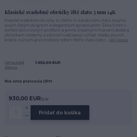
Klasické svadobné obrúčky žlté zlato 5 mm 14K
Klasické svadobné obrúčky zo žltého 14-karátového zlata zaujmú
svojím čistým dizajnom a elegantným spracovaním. Šírka 5 mm v
kombinácii s rovným profilom a jemne zrazenými hranami dodáva
obrúčkam moderný a zároveň nadčasový vzhľad. Hladký povrch
krásne zvýrazňuje prirodzený odtieň žltého zlata rýdzo...
celý popis
Cena pred
1 052,00 EUR
zľavou
Nie sme platcovia DPH
930,00 EUR
/
pár
Pridať do košíka