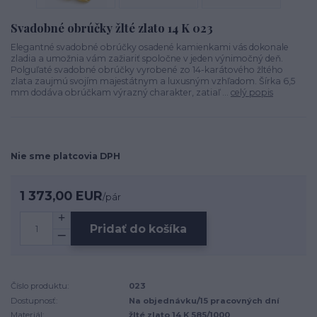
Svadobné obrúčky žlté zlato 14 K 023
Elegantné svadobné obrúčky osadené kamienkami vás dokonale
zladia a umožnia vám zažiariť spoločne v jeden výnimočný deň.
Polguľaté svadobné obrúčky vyrobené zo 14-karátového žltého
zlata zaujmú svojím majestátnym a luxusným vzhľadom. Šírka 6,5
mm dodáva obrúčkam výrazný charakter, zatiaľ ...
celý popis
Nie sme platcovia DPH
1 373,00 EUR
/
pár
Pridať do košíka
Číslo produktu:
023
Dostupnosť:
Na objednávku/15 pracovných dní
Materiál:
žlté zlato 14 K 585/1000