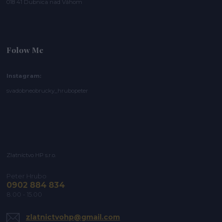
018 41 Dubnica nad Váhom
Folow Me
Instagram:
svadobneobrucky_hrubopeter
Zlatníctvo HP s.r.o.
Peter Hrubo
0902 884 834
8.00 - 15.00
zlatnictvohp@gmail.com