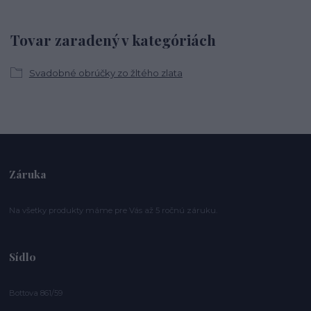
Tovar zaradený v kategóriách
Svadobné obrúčky zo žltého zlata
Záruka
Na všetky produkty máme pre Vás až 5 ročnú záruku.
Sídlo
Bottova 861/59