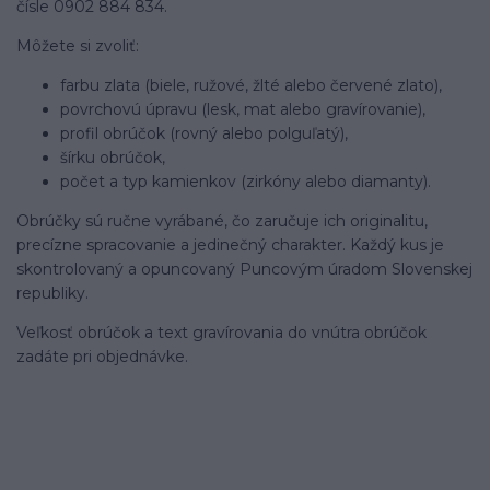
čísle 0902 884 834.
Môžete si zvoliť:
farbu zlata (biele, ružové, žlté alebo červené zlato),
povrchovú úpravu (lesk, mat alebo gravírovanie),
profil obrúčok (rovný alebo polguľatý),
šírku obrúčok,
počet a typ kamienkov (zirkóny alebo diamanty).
Obrúčky sú ručne vyrábané, čo zaručuje ich originalitu,
precízne spracovanie a jedinečný charakter. Každý kus je
skontrolovaný a opuncovaný Puncovým úradom Slovenskej
republiky.
Veľkosť obrúčok a text gravírovania do vnútra obrúčok
zadáte pri objednávke.