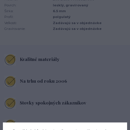
Povrch:
lesklý, gravírovaný
Šírka:
6.5 mm
Profil:
polgulatý
Veľkosti:
Zadávajú sa v objednávke
Gravírovanie:
Zadávajú sa v objednávke
Kvalitné materiály
Na trhu od roku 2006
Stovky spokojných zákazníkov
Pohodlné nosenie každý deň