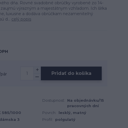
kého dňa. Rovné svadobné obrúčky vyrobené zo 14-
a zaujmú výrazným a majestátnym vzhľadom. Ich šírka
ne, luxusne a dodáva obrúčkam nezameniteľný
ú d...
celý popis
 DPH
Pridať do košíka
/
pár
Dostupnosť:
Na objednávku/15
pracovných dní
 K 585/1000
Povrch:
lesklý, matný
 dámska 3
Profil:
polgulatý