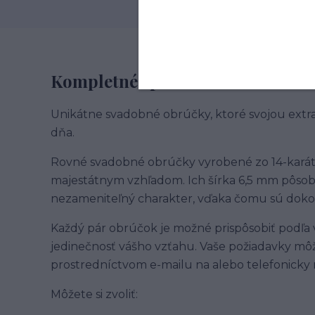
Kompletné špecifikácie
Unikátne svadobné obrúčky, ktoré svojou ext
dňa.
Rovné svadobné obrúčky vyrobené zo 14-karát
majestátnym vzhľadom. Ich šírka 6,5 mm pôso
nezameniteľný charakter, vďaka čomu sú doko
Každý pár obrúčok je možné prispôsobiť podľa v
jedinečnosť vášho vzťahu. Vaše požiadavky mô
prostredníctvom e-mailu na alebo telefonicky 
Môžete si zvoliť: