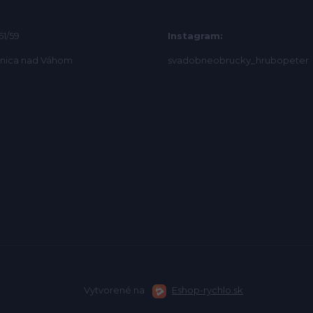
61/59
Instagram:
bnica nad Váhom
svadobneobrucky_hrubopeter
Vytvorené na
Eshop-rychlo.sk