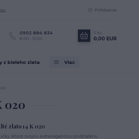
iac
Prihlásenie
0
ks
0902 884 834
0,00 EUR
8.00 - 15.00
z bieleho zlata
Viac
 020
K 020
té zlato 14 K 020
čky, ktoré svojou extravaganciou podčiarknu