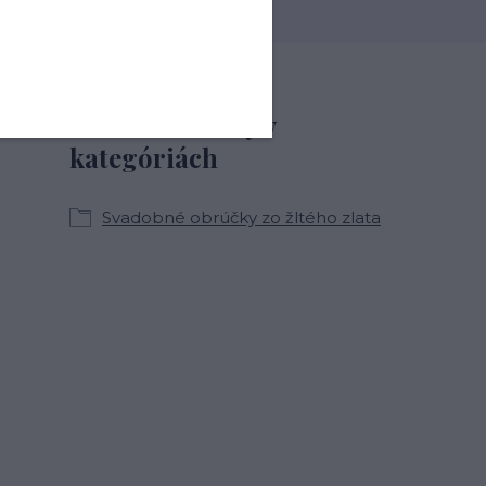
Tovar zaradený v
kategóriách
Svadobné obrúčky zo žltého zlata