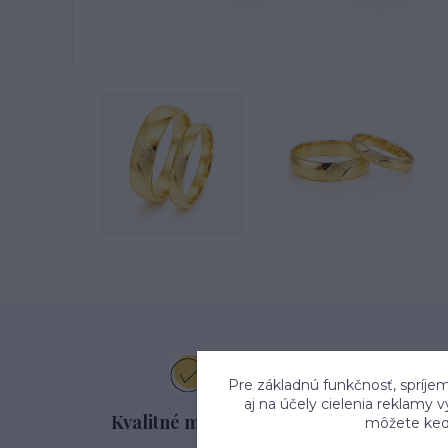
Pre základnú funkčnosť, spríjem
aj na účely cielenia reklamy 
Kvalitné materiály
Na
môžete kedy