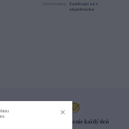
Gravírovanie:
Zadávajú sa v
objednávke
hlasu
ies
azníkov
Pohodlné nosenie každý deň