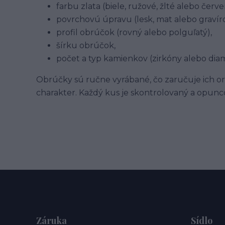
farbu zlata (biele, ružové, žlté alebo červe
povrchovú úpravu (lesk, mat alebo gravíro
profil obrúčok (rovný alebo polguľatý),
šírku obrúčok,
počet a typ kamienkov (zirkóny alebo dia
Obrúčky sú ručne vyrábané, čo zaručuje ich ori
charakter. Každý kus je skontrolovaný a opu
Záruka
Sídlo