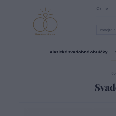
O mne
Klasické svadobné obrúčky
Úv
Svad