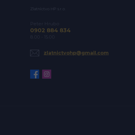
Zlatníctvo HP s.r.o.
Peter Hrubo
0902 884 834
8.00 - 15.00
zlatnictvohp@gmail.com