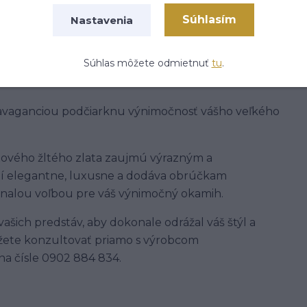
Súhlasím
Nastavenia
Súhlas môžete odmietnuť
tu
.
ravaganciou podčiarknu výnimočnosť vášho veľkého
ového žltého zlata zaujmú výrazným a
bí elegantne, luxusne a dodáva obrúčkam
nalou voľbou pre váš výnimočný okamih.
ašich predstáv, aby dokonale odrážal váš štýl a
žete konzultovať priamo s výrobcom
na čísle 0902 884 834.