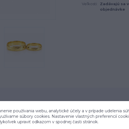
Veľkosti:
Zadávajú sa v
objednávke
nenie používania webu, analytické účely a v prípade udelenia sú
využívame súbory cookies. Nastavenie vlastných preferencií cook
 trhu od roku 2006
Stovky spokojných zák
koľvek upraviť odkazom v spodnej časti stránok.