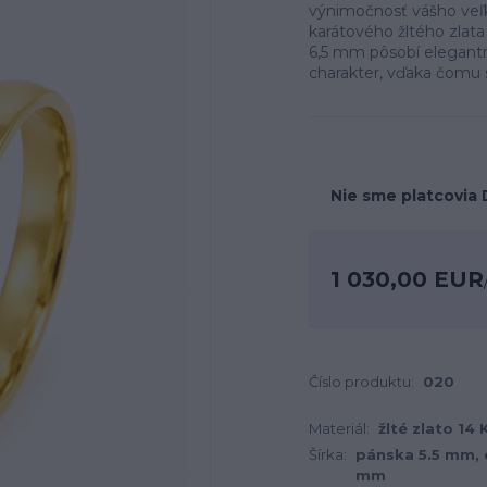
výnimočnosť vášho veľ
karátového žltého zlat
6,5 mm pôsobí elegant
charakter, vďaka čomu s
Nie sme platcovia
1 030,00 EUR
Číslo produktu:
020
Materiál:
žlté zlato 14
Šírka:
pánska 5.5 mm,
mm