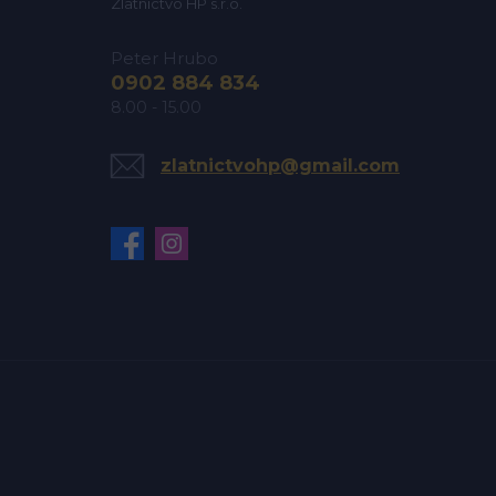
Zlatníctvo HP s.r.o.
Peter Hrubo
0902 884 834
8.00 - 15.00
zlatnictvohp@gmail.com