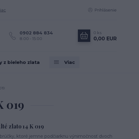
iac
Prihlásenie
0
ks
0902 884 834
0,00 EUR
8.00 - 15.00
z bieleho zlata
Viac
019
K 019
té zlato 14 K 019
rúčky, ktoré jemne podčiarknu výnimočnosť dvoch