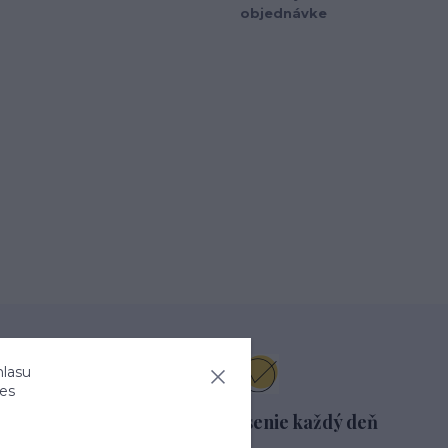
objednávke
hlasu
ies
azníkov
Pohodlné nosenie každý deň