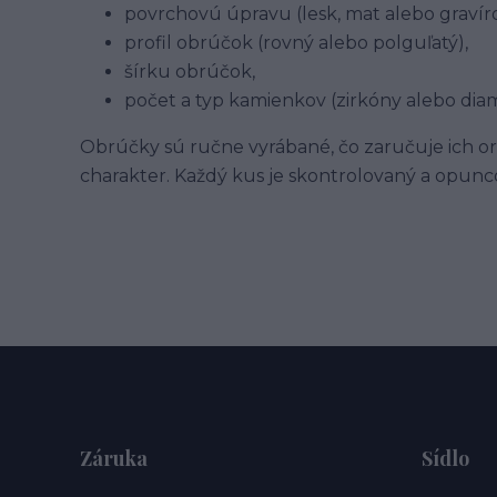
povrchovú úpravu (lesk, mat alebo gravíro
profil obrúčok (rovný alebo polguľatý),
šírku obrúčok,
počet a typ kamienkov (zirkóny alebo dia
Obrúčky sú ručne vyrábané, čo zaručuje ich ori
charakter. Každý kus je skontrolovaný a opu
Záruka
Sídlo