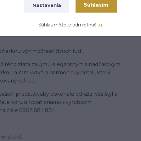
Súhlasím
Nastavenia
Súhlas môžete odmietnuť
tu
.
čiarknu výnimočnosť dvoch ľudí.
 žltého zlata zaujmú elegantným a nadčasovým
írkou 4 mm vytvára harmonický detail, ktorý
kovaný vzhľad.
ašich predstáv, aby dokonale odrážal váš štýl a
žete konzultovať priamo s výrobcom
na čísle 0902 884 834.
né zlato),