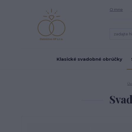
O mne
Klasické svadobné obrúčky
Úv
Svad