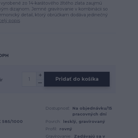
 vyrobené zo 14-karátového žltého zlata zaujmú
ým dizajnom. Jemné gravírovanie v kombinácii so
rmonický detail, ktorý obrúčkam dodáva jedinečný
celý popis
 DPH
Pridať do košíka
ár
Dostupnosť:
Na objednávku/15
pracovných dní
 K 585/1000
Povrch:
lesklý, gravírovaný
Profil:
rovný
Gravírovanie:
Zadávajú sa v