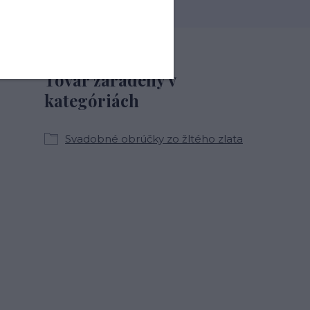
Tovar zaradený v
kategóriách
Svadobné obrúčky zo žltého zlata