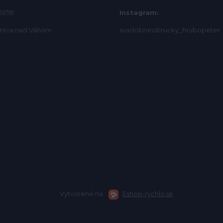
61/59
Instagram:
bnica nad Váhom
svadobneobrucky_hrubopeter
Vytvorené na
Eshop-rychlo.sk