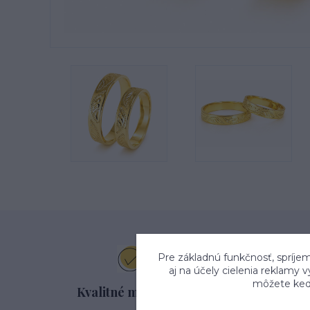
Pre základnú funkčnosť, spríjem
aj na účely cielenia reklamy 
môžete kedy
Kvalitné materiály
Na