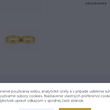
objednávke
nenie používania webu, analytické účely a v prípade udelenia sú
využívame súbory cookies. Nastavenie vlastných preferencií cook
koľvek upraviť odkazom v spodnej časti stránok.
 trhu od roku 2006
Stovky spokojných zák