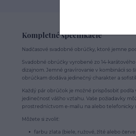
Kompletné špecifikácie
Nadčasové svadobné obrúčky, ktoré jemne pod
Svadobné obrúčky vyrobené zo 14-karátového
dizajnom. Jemné gravírovanie v kombinácii so š
obrúčkam dodáva jedinečný charakter a sofisti
Každý pár obrúčok je možné prispôsobiť podľa v
jedinečnosť vášho vzťahu. Vaše požiadavky mô
prostredníctvom e-mailu na alebo telefonicky 
Môžete si zvoliť:
farbu zlata (biele, ružové, žlté alebo červe