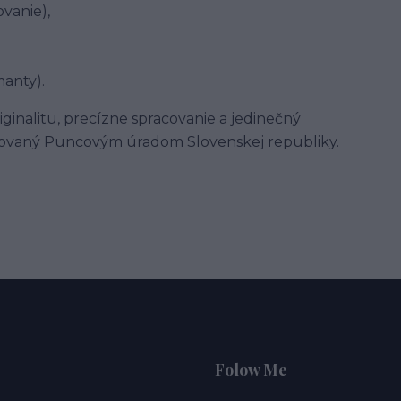
vanie),
manty).
ginalitu, precízne spracovanie a jedinečný
ncovaný Puncovým úradom Slovenskej republiky.
Folow Me