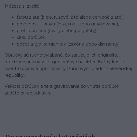
Môžete si zvoliť:
farbu zlata (biele, ružové, žlté alebo červené zlato),
povrchovú úpravu (lesk, mat alebo gravírovanie),
profil obrúčok (rovný alebo polguľatý),
šírku obrúčok,
počet a typ kamienkov (zirkóny alebo diamanty).
Obrúčky sú ručne vyrábané, čo zaručuje ich originalitu,
precízne spracovanie a jedinečný charakter. Každý kus je
skontrolovaný a opuncovaný Puncovým úradom Slovenskej
republiky.
Veľkosť obrúčok a text gravírovania do vnútra obrúčok
zadáte pri objednávke.
Tovar zaradený v kategóriách