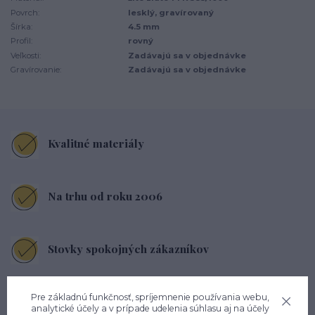
Povrch:
lesklý, gravírovaný
Šírka:
4.5 mm
Profil:
rovný
Veľkosti:
Zadávajú sa v objednávke
Gravírovanie:
Zadávajú sa v objednávke
Kvalitné materiály
Na trhu od roku 2006
Stovky spokojných zákazníkov
Pre základnú funkčnosť, spríjemnenie používania webu,
Pohodlné nosenie každý deň
analytické účely a v prípade udelenia súhlasu aj na účely