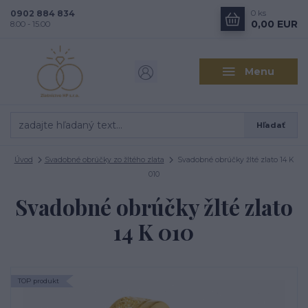
0902 884 834
0
ks
0,00 EUR
8.00 - 15.00
Menu
Hľadať
Úvod
Svadobné obrúčky zo žltého zlata
Svadobné obrúčky žlté zlato 14 K
010
Svadobné obrúčky žlté zlato
14 K 010
TOP produkt