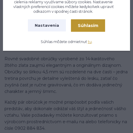
cielenia reklamy využívame súbory cookies. Nastavenie
vlastných preferencií cookies môžete kedykoľvek upraviť
odkazom v spodnej časti stránok.
Súhlasím
Nastavenia
Kompletné špecifikácie
Jemné a romantické svadobné obrúčky, ktoré symbolicky
Súhlas môžete odmietnuť
tu
.
spájajú dvoch milovaných v ich výnimočný deň.
Rovné svadobné obrúčky vyrobené zo 14-karátového
žltého zlata zaujmú elegantným a originálnym dizajnom.
Obrúčky so šírkou 4,5 mm sú rozdelené na dve časti – jedna
tretina povrchu je detailne vyleštená do lesku, zatiaľ čo
zvyšná časť je ručne gravírovaná, čo im dodáva jedinečný
charakter a jemný šmrnc.
Každý pár obrúčok je možné prispôsobiť podľa vašich
predstáv, aby dokonale odrážal váš štýl a jedinečnosť vášho
vzťahu. Vaše požiadavky môžete konzultovať priamo s
výrobcom prostredníctvom e-mailu na alebo telefonicky na
čísle 0902 884 834.