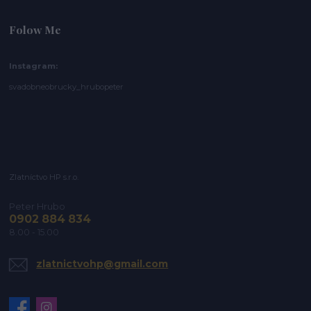
Folow Me
Instagram:
svadobneobrucky_hrubopeter
Zlatníctvo HP s.r.o.
Peter Hrubo
0902 884 834
8.00 - 15.00
zlatnictvohp@gmail.com