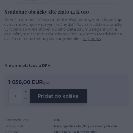
Svadobné obrúčky žlté zlato 14 K 010
Jemné a romantické svadobné obrúčky, ktoré symbolicky spájajú
dvoch milovaných v ich výnimočný deň. Rovné svadobné obrúčky
vyrobené zo 14-karátového žltého zlata zaujmú elegantným a
originálnym dizajnom. Obrúčky so šírkou 4,5 mm sú rozdelené na
dve časti – jedna tretina povrchu je detailn...
celý popis
Nie sme platcovia DPH
1 056,00 EUR
/
pár
Pridať do košíka
Číslo produktu:
010
Dostupnosť:
Na objednávku/15 pracovných dní
Materiál:
žlté zlato 14 K 585/1000