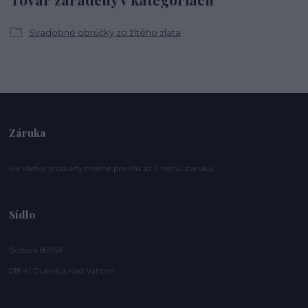
Svadobné obrúčky zo žltého zlata
Záruka
Na všetky produkty máme pre Vás až 5 ročnú záruku.
Sídlo
Bottova 861/59
018 41 Dubnica nad Váhom