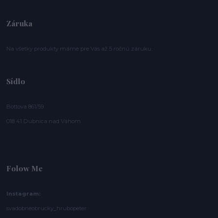
Záruka
Na všetky produkty máme pre Vás až 5 ročnú záruku.
Sídlo
Bottova 861/59
018 41 Dubnica nad Váhom
Folow Me
Instagram:
svadobneobrucky_hrubopeter