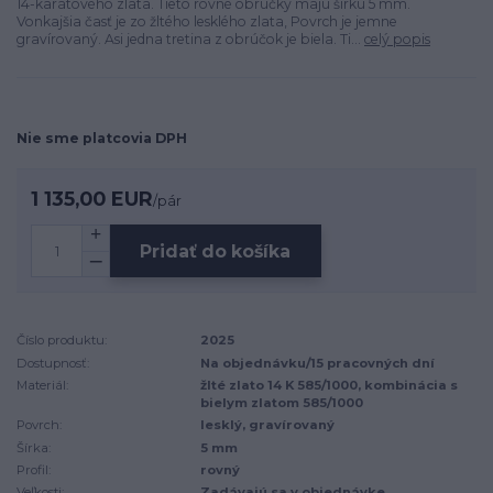
14-karátového zlata. Tieto rovné obrúčky majú šírku 5 mm.
Vonkajšia časť je zo žltého lesklého zlata, Povrch je jemne
gravírovaný. Asi jedna tretina z obrúčok je biela. Ti...
celý popis
Nie sme platcovia DPH
1 135,00 EUR
/
pár
Pridať do košíka
Číslo produktu:
2025
Dostupnosť:
Na objednávku/15 pracovných dní
Materiál:
žlté zlato 14 K 585/1000, kombinácia s
bielym zlatom 585/1000
Povrch:
lesklý, gravírovaný
Šírka:
5 mm
Profil:
rovný
Veľkosti:
Zadávajú sa v objednávke