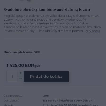
Svadobné obrúčky kombinované zlato 14 K 2011
Magické spojenie bieleho a ružového zlata. Magické spojenie muža
a ženy. Kombinované svadobné obrúčky vyrobené zo 14-
karátového zlata. Jedna tretina týchto rovných obrúčok je
z ružového lesklého zlata a dve tretiny z bieleho matovaného zlata.
Rovné 5 mm obrúčky. Tieto obrúčky si môžete pomen...
celý popis
Nie sme platcovia DPH
1 425,00 EUR
/
pár
Pridať do košíka
Číslo produktu:
2011
Dostupnosť:
Na objednávku/15 pracovných dní
Materiál:
žlté zlato 14 K 585/1000, kombinácia s