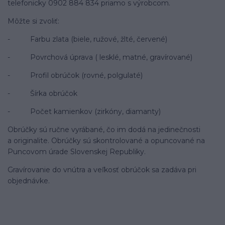
telefonicky 0902 884 834 priamo s výrobcom.
Môžte si zvoliť:
- Farbu zlata (biele, ružové, žlté, červené)
- Povrchová úprava ( lesklé, matné, gravírované)
- Profil obrúčok (rovné, polgulaté)
- Šírka obrúčok
- Počet kamienkov (zirkóny, diamanty)
Obrúčky sú ručne vyrábané, čo im dodá na jedinečnosti
a originalite. Obrúčky sú skontrolované a opuncované na
Puncovom úrade Slovenskej Republiky.
Gravírovanie do vnútra a veľkosť obrúčok sa zadáva pri
objednávke.