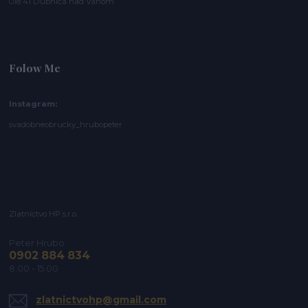
018 41 Dubnica nad Váhom
Folow Me
Instagram:
svadobneobrucky_hrubopeter
Zlatníctvo HP s.r.o.
Peter Hrubo
0902 884 834
8.00 - 15.00
zlatnictvohp@gmail.com