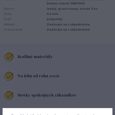
bielym zlatom 585/1000
Povrch:
lesklý, gravírovaný, zirkón 3 ks
Šírka:
6.5 mm
Profil:
polgulatý
Veľkosti:
Zadávajú sa v objednávke
Gravírovanie:
Zadávajú sa v objednávke
Kvalitné materiály
Na trhu od roku 2006
Stovky spokojných zákazníkov
Pohodlné nosenie každý deň