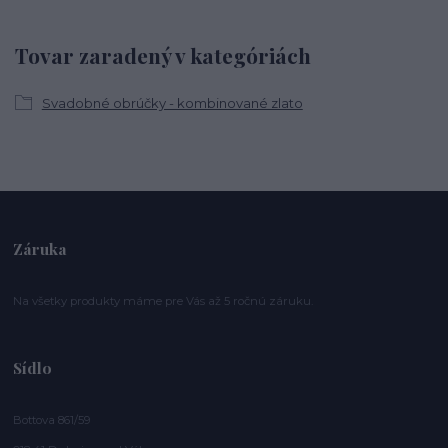
Tovar zaradený v kategóriách
Svadobné obrúčky - kombinované zlato
Záruka
Na všetky produkty máme pre Vás až 5 ročnú záruku.
Sídlo
Bottova 861/59