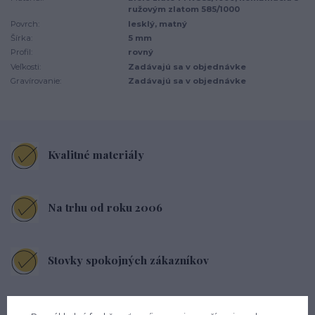
ružovým zlatom 585/1000
Povrch:
lesklý, matný
Šírka:
5 mm
Profil:
rovný
Veľkosti:
Zadávajú sa v objednávke
Gravírovanie:
Zadávajú sa v objednávke
Kvalitné materiály
Na trhu od roku 2006
Stovky spokojných zákazníkov
Pohodlné nosenie každý deň