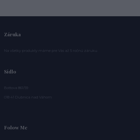
Záruka
Na všetky produkty máme pre Vás až 5 ročnú záruku.
Sídlo
Bottova 861/59
018 41 Dubnica nad Váhom
Folow Me