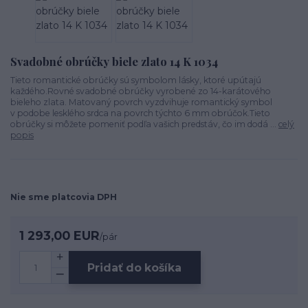
Svadobné obrúčky biele zlato 14 K 1034
Tieto romantické obrúčky sú symbolom lásky, ktoré upútajú
každého.Rovné svadobné obrúčky vyrobené zo 14-karátového
bieleho zlata. Matovaný povrch vyzdvihuje romantický symbol
v podobe lesklého srdca na povrch týchto 6 mm obrúčok.Tieto
obrúčky si môžete pomeniť podľa vašich predstáv, čo im dodá ...
celý
popis
Nie sme platcovia DPH
1 293,00 EUR
/
pár
Pridať do košíka