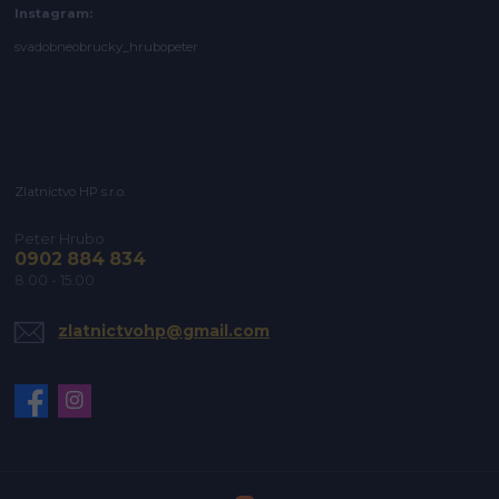
Instagram:
svadobneobrucky_hrubopeter
Zlatníctvo HP s.r.o.
Peter Hrubo
0902 884 834
8.00 - 15.00
zlatnictvohp@gmail.com