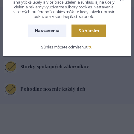
analytické účely a v prípade udelenia súhlasu aj na účely
cielenia reklamy využívame súbory cookies. Nastavenie
vlastných preferencií cookies môžete kedykoľvek upraviť
odkazom v spodnej časti stránok.
Kvalitné materiály
Súhlasím
Nastavenia
Na trhu od roku 2006
Súhlas môžete odmietnuť
tu
.
Stovky spokojných zákazníkov
Pohodlné nosenie každý deň