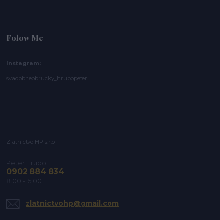
Folow Me
Instagram:
svadobneobrucky_hrubopeter
Zlatníctvo HP s.r.o.
Peter Hrubo
0902 884 834
8.00 - 15.00
zlatnictvohp@gmail.com