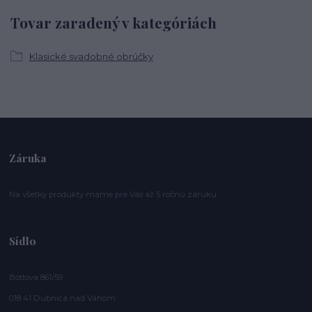
Tovar zaradený v kategóriách
Klasické svadobné obrúčky
Záruka
Na všetky produkty máme pre Vás až 5 ročnú záruku.
Sídlo
Bottova 861/59
018 41 Dubnica nad Váhom