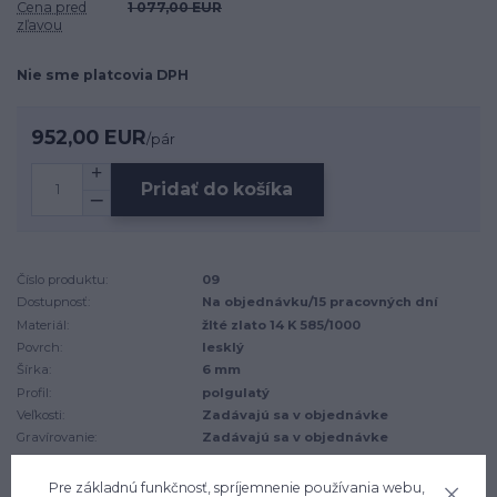
Cena pred
1 077,00 EUR
zľavou
Nie sme platcovia DPH
952,00 EUR
/
pár
Pridať do košíka
Číslo produktu:
09
Dostupnosť:
Na objednávku/15 pracovných dní
Materiál:
žlté zlato 14 K 585/1000
Povrch:
lesklý
Šírka:
6 mm
Profil:
polgulatý
Veľkosti:
Zadávajú sa v objednávke
Gravírovanie:
Zadávajú sa v objednávke
Váha:
8.2 g
Pre základnú funkčnosť, spríjemnenie používania webu,